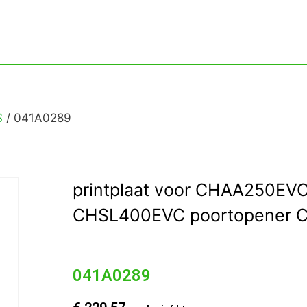
S
/ 041A0289
printplaat voor CHAA250EV
CHSL400EVC poortopener 
041A0289