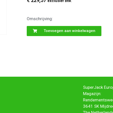
€
229,57
exclusief btw.
Omschrijving:
Toevoegen aan winkelwagen
SuperJack Europ
Magazijn:
Rendementswe
3641 SK Mijdre
The Netherland