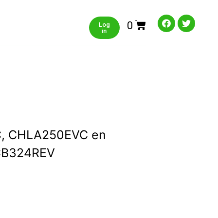
0
Log
in
C, CHLA250EVC en
CB324REV