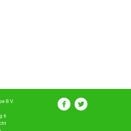
e B.V.
g 6
cht
s