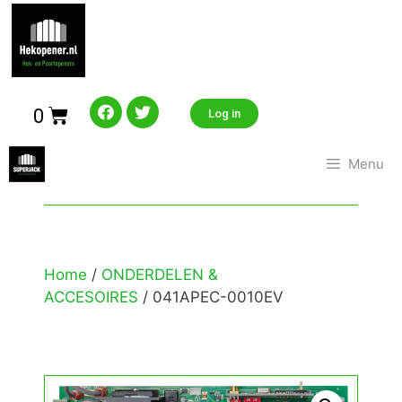
0
Log in
Menu
Home
/
ONDERDELEN &
ACCESOIRES
/ 041APEC-0010EV