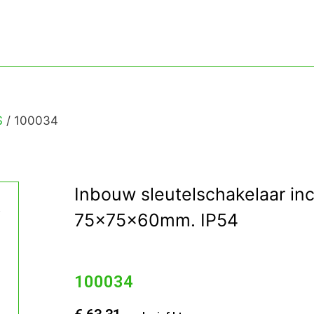
S
/ 100034
Inbouw sleutelschakelaar incl
75x75x60mm. IP54
100034