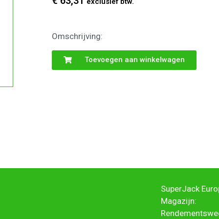
€
63,31
exclusief btw.
Omschrijving:
Toevoegen aan winkelwagen
SuperJack Europ
Magazijn:
Rendementswe