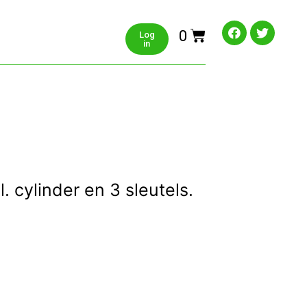
0
Log
in
. cylinder en 3 sleutels.