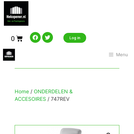
0
Log in
Menu
Home
/
ONDERDELEN &
ACCESOIRES
/ 747REV