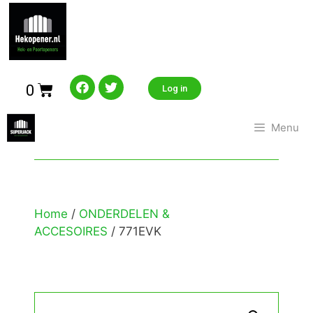
0
Log in
Menu
Home
/
ONDERDELEN &
ACCESOIRES
/ 771EVK