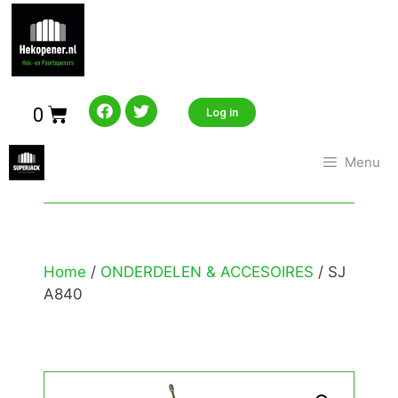
0
Log in
Menu
Home
/
ONDERDELEN & ACCESOIRES
/ SJ
A840