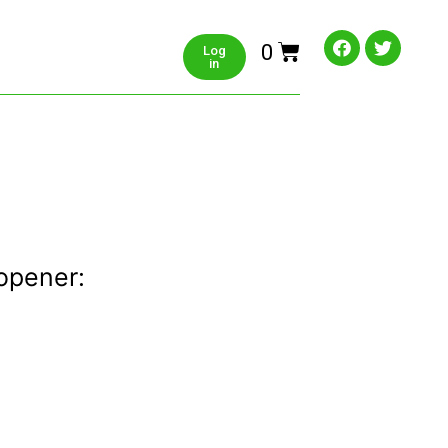
0
Log
in
opener: