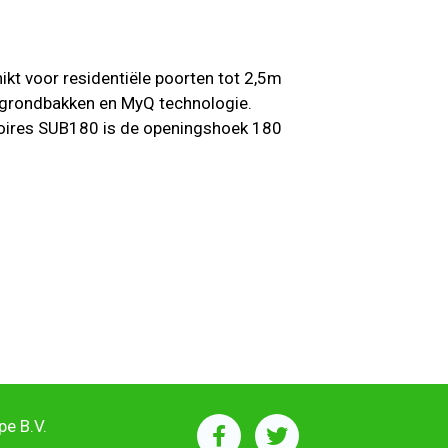
kt voor residentiële poorten tot 2,5m
f grondbakken en MyQ technologie.
oires SUB180 is de openingshoek 180
e B.V.