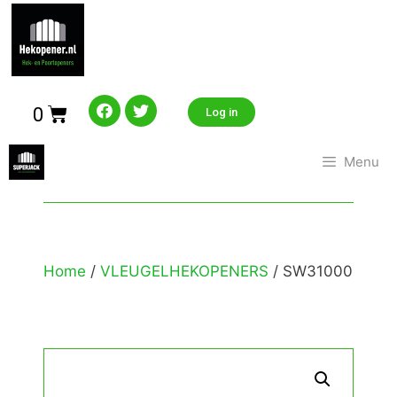
0
Log in
Menu
Home
/
VLEUGELHEKOPENERS
/ SW31000