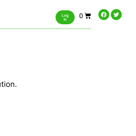
0
Log
in
tion.