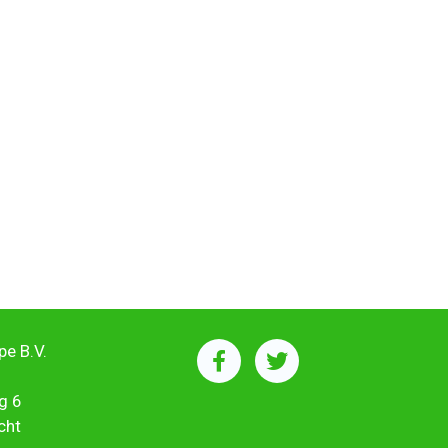
e B.V.
g 6
cht