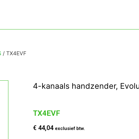
S
/ TX4EVF
4-kanaals handzender, Evolu
TX4EVF
€
44,04
exclusief btw.