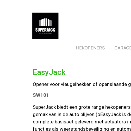
HEKOPENERS
GARAG
EasyJack
Opener voor vleugelhekken of openslaande 
SW101
SuperJack biedt een grote range hekopeners
gemak van in de auto blijven (oEasyJack is d
complete basisset geleverd met actuators in
functies als weerstandsbeveiliging en automa